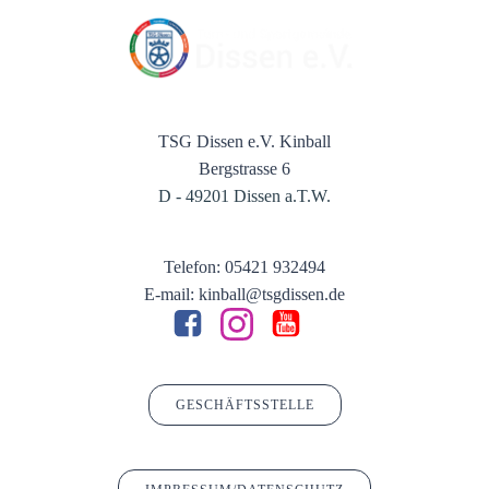
TSG Dissen e.V. Kinball
Bergstrasse 6
D - 49201 Dissen a.T.W.
Telefon: 05421 932494
E-mail: kinball@tsgdissen.de
GESCHÄFTSSTELLE