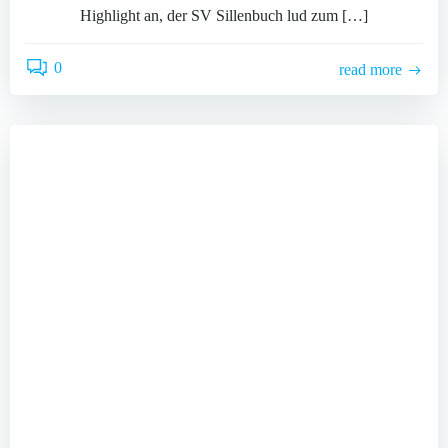
Highlight an, der SV Sillenbuch lud zum […]
0
read more